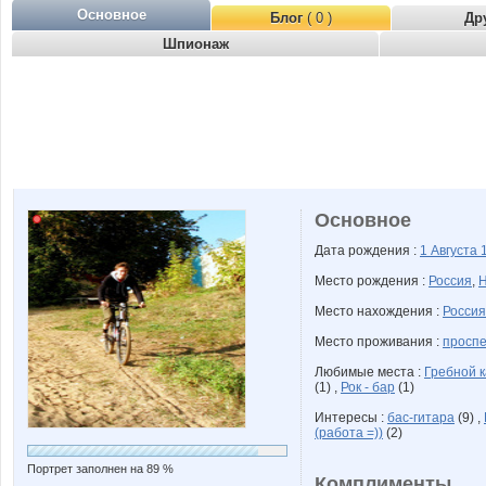
Основное
Блог
( 0 )
Др
Шпионаж
Основное
Дата рождения :
1 Августа
Место рождения :
Россия
,
Н
Место нахождения :
Россия
Место проживания :
проспе
Любимые места :
Гребной 
(1) ,
Рок - бар
(1)
Интересы :
бас-гитара
(9) ,
(работа =))
(2)
Портрет заполнен на 89 %
Комплименты