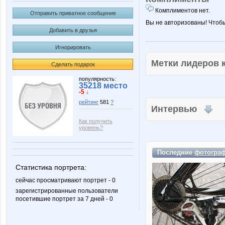
Комплиментов нет.
Отправить приватное сообщение
Вы не авторизованы! Чтоб
Добавить в друзья
Игнорировать
Метки лидеров
Сделать подарок
популярность:
35218 место
-5 ↓
рейтинг
581
?
Интервью
Как получить
уровень?
Последние
фотогра
Статистика портрета:
сейчас просматривают портрет - 0
зарегистрированные пользователи
посетившие портрет за 7 дней - 0